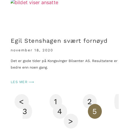
Egil Stenshagen svært fornøyd
november 18, 2020
Det er gode tider på Kongsvinger Bilsenter AS. Resultatene er
bedre enn noen gang.
LES MER ⟶
<
1
2
3
4
5
>