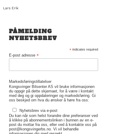
Lars Erik
PÅMELDING
NYHETSBREV
*
indicates required
*
E-post adresse
Markedsføringstillatelser
Kongsvinger Bilsenter AS vil bruke informasjonen
du oppgir på dette skjemaet, for å være i kontakt
med deg og gi oppdateringer og markedsføring. Gi
oss beskjed om hva du ønsker å høre fra oss:
Nyhetsbrev via e-post
Du kan når som helst forandre dine preferanser ved
å klikke på abonnementslinken i bunnen av en e-
post du mottar fra oss, eller ved å kontakte oss på
post@kongsvingerbs.no. Vi vil behandle
informasjonen din med respekt.