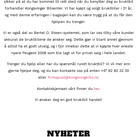
sikker på at du har kommet til rett sted når du benytter deg av bruktbil
forhandler Kongsvinger Bilsenter. Vi har kjøpt og solgt bruktbiler i 21 år,
og med denne erfaringen i bagasjen kan du være trygg på at du får den
hjelpen du trenger.
Vi er også del av Bertel O. Steen-systemet, som lar oss tilby våre kunder
akkurat de bruktbilene de ønsker seg. Dette gjør vi blant annet gjennom
å alltid ha et godt utvalg, og i fjor innebar dette at vi kjøpte hver eneste
nyere Peugeot 2008 som ble lagt ut for privat salg i hele landet.
Trenger du hjelp eller har du spørsmål rundt bruktbil? Vi vil mer enn
gjerne hjelpe deg, og du kan kontakte oss på enten +47 62 82 32 00
eller
firmapost@kongsvingerbs.no
Kontaktskjemaet vårt finner du
her
.
Vi ønsker deg en god bruktbil handel!
NYHETER