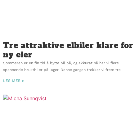
Tre attraktive elbiler klare for
ny eier
Sommeren er en fin tid å bytte bil på, og akkurat nå har vi flere
spennende bruktbiler på lager. Denne gangen trekker vi frem tre
LES MER »