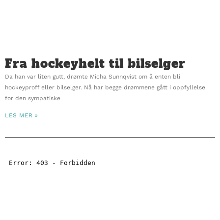
Fra hockeyhelt til bilselger
Da han var liten gutt, drømte Micha Sunnqvist om å enten bli
hockeyproff eller bilselger. Nå har begge drømmene gått i oppfyllelse
for den sympatiske
LES MER »