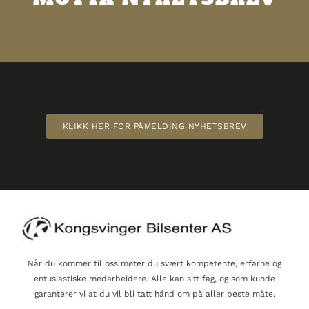
KLIKK HER FOR PÅMELDING NYHETSBREV
Når du kommer til oss møter du svært kompetente, erfarne og
entusiastiske medarbeidere. Alle kan sitt fag, og som kunde
garanterer vi at du vil bli tatt hånd om på aller beste måte.