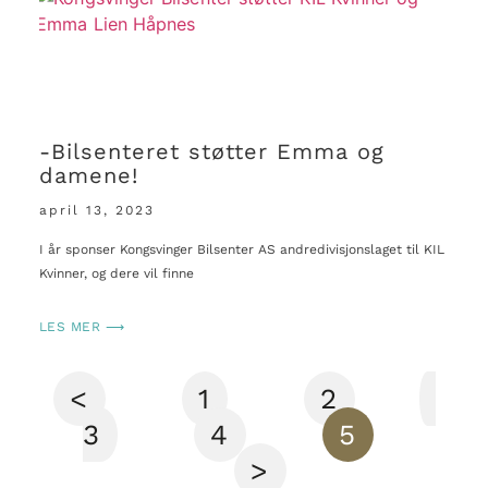
-Bilsenteret støtter Emma og
damene!
april 13, 2023
I år sponser Kongsvinger Bilsenter AS andredivisjonslaget til KIL
Kvinner, og dere vil finne
LES MER ⟶
<
1
2
3
4
5
>