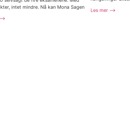
o selvsagt de fire eksamenene. Med
kter, intet mindre. Nå kan Mona Sagen
Les mer ⟶
 ⟶