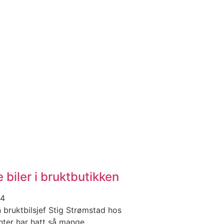
 biler i bruktbutikken
24
n bruktbilsjef Stig Strømstad hos
nter har hatt så mange