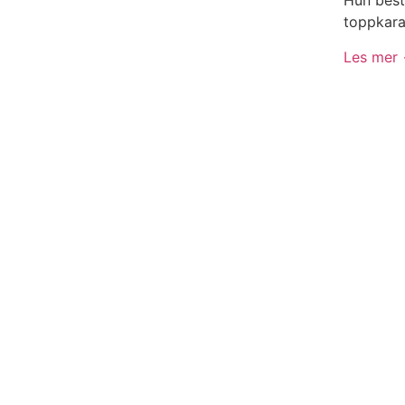
Hun best
toppkara
Les mer