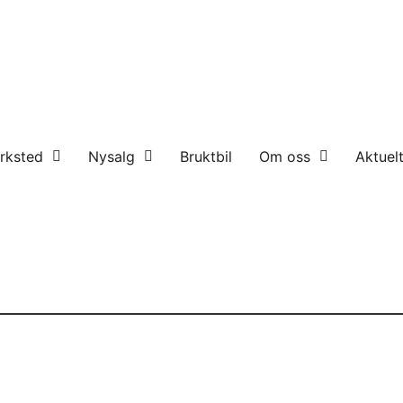
rksted
Nysalg
Bruktbil
Om oss
Aktuel