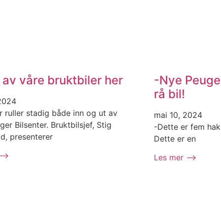
 av våre bruktbiler her
-Nye Peugeo
rå bil!
2024
r ruller stadig både inn og ut av
mai 10, 2024
er Bilsenter. Bruktbilsjef, Stig
-Dette er fem hakk
d, presenterer
Dette er en
 ⟶
Les mer ⟶