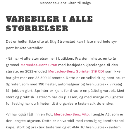
Mercedes-Benz Citan til salgs.
VAREBILER I ALLE
STØRRELSER
Det er heller ikke ofte at Stig Strømstad kan friste med hele syv
pent brukte varebiler.
-Nå har vi alle størrelser her i butikken. Fra den minste, en to år
gammel
Mercedes-Benz Citan
med beskjeden kjørelengde til den
største, en 2022-modell
Mercedes-Benz Sprinter 319 CDI
som ikke
har gått mer enn 35.500 kilometer. Dette er en velholdt og pent brukt
Sprinter, som med 190 hester, automatgear og firehjulstrekk virkelig
får jobben gjort. Sprinter er kjent for å være en pålitelig varebil. Med
stort og praktisk lasterom har du plassen, og med mange muligheter
for festing har du friheten til å organisere lasten slik du ønsker.
-Vi har også fått inn en flott
Mercedes-Benz Vito
, i lengde A3, som er
den lengste utgaven. Dette er en varebil med romslig og komfortabel
kupe, stort og praktisk lasterom og et 4MATIC firehjulstrekksystem