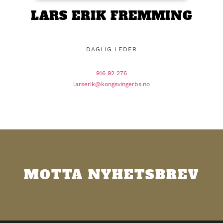
LARS ERIK FREMMING
DAGLIG LEDER
916 92 276
larserik@kongsvingerbs.no
MOTTA NYHETSBREV