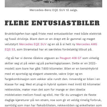
Mercedes-Benz EQE SUV til salgs.
FLERE ENTUSIASTBILER
Bruktbilsjefen kan også friste med entusiastbiler med både elektrisk
og fossil drivlinje. Blant dem er en drøyt ett år gammel og meget
velutstyrt
Mercedes EQE SUV
og en så å si helt ny
Mercedes AMG
EQS 53
, som Strømstad har et særdeles fordelaktig tilbud på.
-Og så har vi denne rålekre utgaven av
Peugeot 408 GT
som virkelig
skiller seg ut på veien og på parkeringsplassen. Dette er en 2022-
modell som bare har gått 7.600 kilometer. Bilen er en bensinhybrid
med et sportslig og elegant utseende, vakre linjer og en
fargekombinasjon som vekker alle rundt den. Innvendig er bilen i en
klasse for seg. Med et plug-in hybrid system med inntil 63 kilometer
rekkevidde, møter man det som for mange er den ideelle
middelveien mellom fossil og elbil. Her får du unnagjort de fleste
daglige kjøreturer på ren strøm, noe som gir et veldig rimelig forbruk,
samtidig som man har fleksibiliteten, rekkevidden og enkelheten som