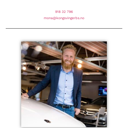
918 32 796
mona@kongsvingerbs.no