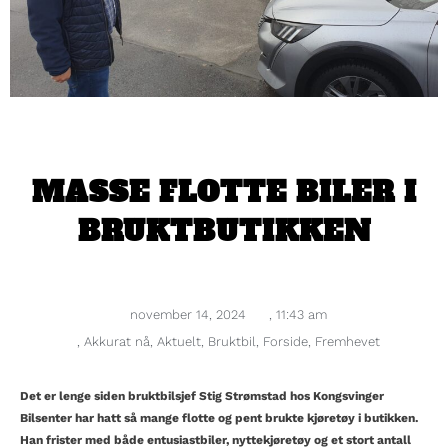
MASSE FLOTTE BILER I
BRUKTBUTIKKEN
november 14, 2024
,
11:43 am
,
Akkurat nå
,
Aktuelt
,
Bruktbil
,
Forside
,
Fremhevet
Det er lenge siden bruktbilsjef Stig Strømstad hos Kongsvinger
Bilsenter har hatt så mange flotte og pent brukte kjøretøy i butikken.
Han frister med både entusiastbiler, nyttekjøretøy og et stort antall