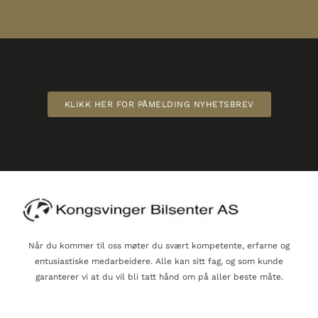
KLIKK HER FOR PÅMELDING NYHETSBREV
Når du kommer til oss møter du svært kompetente, erfarne og
entusiastiske medarbeidere. Alle kan sitt fag, og som kunde
garanterer vi at du vil bli tatt hånd om på aller beste måte.