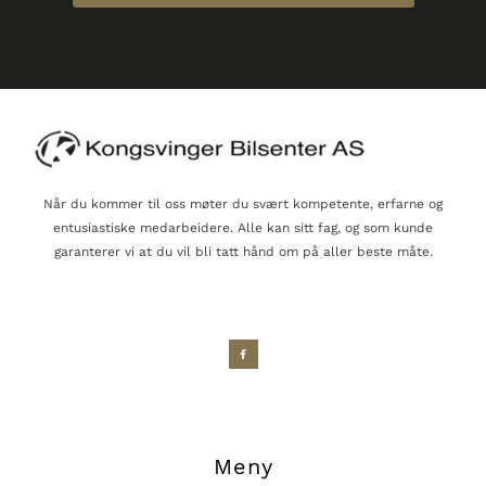
Når du kommer til oss møter du svært kompetente, erfarne og
entusiastiske medarbeidere. Alle kan sitt fag, og som kunde
garanterer vi at du vil bli tatt hånd om på aller beste måte.
Meny