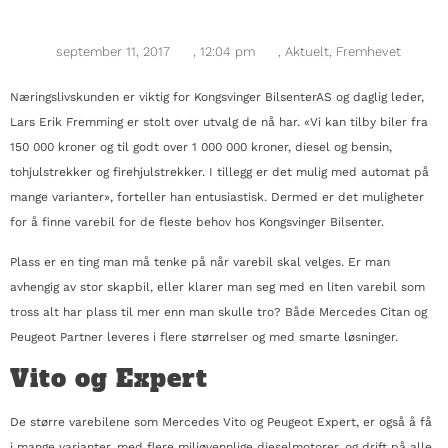
september 11, 2017
,
12:04 pm
,
Aktuelt
,
Fremhevet
Næringslivskunden er viktig for Kongsvinger BilsenterAS og daglig leder,
Lars Erik Fremming er stolt over utvalg de nå har. «Vi kan tilby biler fra
150 000 kroner og til godt over 1 000 000 kroner, diesel og bensin,
tohjulstrekker og firehjulstrekker. I tillegg er det mulig med automat på
mange varianter», forteller han entusiastisk. Dermed er det muligheter
for å finne varebil for de fleste behov hos Kongsvinger Bilsenter.
Plass er en ting man må tenke på når varebil skal velges. Er man
avhengig av stor skapbil, eller klarer man seg med en liten varebil som
tross alt har plass til mer enn man skulle tro? Både Mercedes Citan og
Peugeot Partner leveres i flere størrelser og med smarte løsninger.
Vito og Expert
De større varebilene som Mercedes Vito og Peugeot Expert, er også å få
i mange varianter, med flere miljøvennlige dieselmotorer, og drift på alle