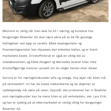
Økonomi er viktig når man skal ha bil i næring, og kundene hos
Kongsvinger Bilsenter AS skal være sikre på at de får gunstige
betingelser ved kjøp av varebil. Både leasingavtaler og
finansieringsavtaler kan tilpasses den enkeltes behov, og er blant
markedets beste. Drivstofforbruk er også en viktig del av
totaløkonomien, og både Peugeot og Mercedes leverer biler med
drivstoffgjerrige motorer uansett om du velger bensin eller diesel.
Service er for næringslivskunden alfa og omega. Hva skjer når bilen må
på verkstedet? «Vi har de beste mekanikerne og de skjønner at
nyttekjøretøy må være på veien. Oppstår det problemer har vi lånebiler
som næringskunder kan ha mens bilen er på verkstedet», sier Lars Erik,
og han er tydelig på at ettermarkedet er veldig viktig for Kongsvinger
Bilsenter AS.