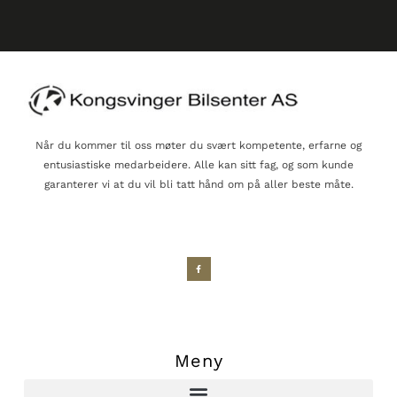
Når du kommer til oss møter du svært kompetente, erfarne og
entusiastiske medarbeidere. Alle kan sitt fag, og som kunde
garanterer vi at du vil bli tatt hånd om på aller beste måte.
Meny