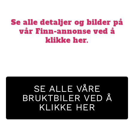
Se alle detaljer og bilder på
vår Finn-annonse ved å
klikke her.
SE ALLE VÅRE
BRUKTBILER VED Å
KLIKKE HER