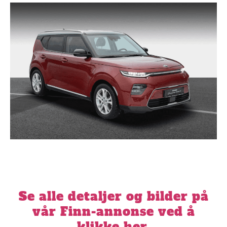
Se alle detaljer og bilder på
vår Finn-annonse ved å
klikke her.