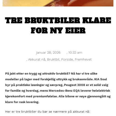
TRE BRUKTBILER KLARE
FOR NY EIER
januar 28, 2026
,
10:32 am
,
Akkurat nå
,
Bruktbil
,
Forside
,
Fremhevet
På jakt etter en trygg og attraktiv bruktbil? Nå har vi tre ulike
modeller på lager med forskjellig uttrykk og bruksområde. KIA Soul
byr på praktiske løsninger og særpreg, Peugeot 3008 er et solid valg
for familie og hverdag, mens Mercedes-Benz EQA leverer helelektrisk
kjørekomfort med premiumfølelse. Alle bilene er nøye gjennomgått og
klare for rask levering.
Her er tre bruktbiler du bør se nærmere på akkurat nå: