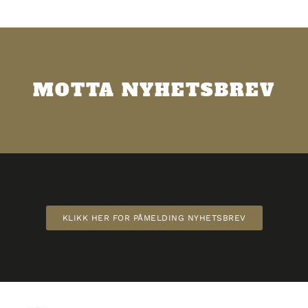
STORSJARMØREN HAR
BLITT ÅRETS BIL I
EUROPA. TA KONTAKT FOR
PRØVEKJØRING!
MOTTA NYHETSBREV
KLIKK HER FOR PÅMELDING NYHETSBREV