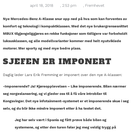
april 18, 2018
,
2:53 pm
,
Fremhevet
Nye Mercedes-Benz A-Klasse snur opp ned på hva som kan forventes av
komfort og teknologi i kompaktklassen. Med det nye brukergrensesnittet
MBUX tilgjengeliggjøres en rekke funksjoner som tidligere var forbeholdt
luksusklassen, og alle modellvarianter kommer med helt nyutviklede
motorer. Mer sporty og med mye bedre plass.
SJEFEN ER IMPONERT
Daglig leder Lars Erik Fremming er imponert over den nye A-klassen:
-Imponerende? Ja! Kjøreopplevelsen – Like imponerende. Bilen nærmer
seg norgeslansering, og vi gleder oss til å få våre introbiler til
Kongsvinger. Det nye infotainment-systemet er et imponerende skue i seg
selv, og du blir ikke mindre imponert etter å ha testet det.
Jeg har selv vært i Spania og fått prøve både bilen og
systemene, og etter den turen føler jeg meg veldig trygg på