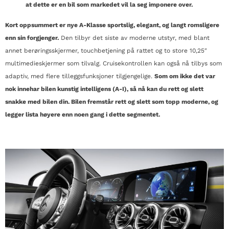
at dette er en bil som markedet vil la seg imponere over.
Kort oppsummert er nye A-Klasse sportslig, elegant, og langt romsligere
enn sin forgjenger.
Den tilbyr det siste av moderne utstyr, med blant
annet berøringsskjermer, touchbetjening på rattet og to store 10,25″
multimedieskjermer som tilvalg. Cruisekontrollen kan også nå tilbys som
adaptiv, med flere tilleggsfunksjoner tilgjengelige.
Som om ikke det var
nok innehar bilen kunstig intelligens (A-I), så nå kan du rett og slett
snakke med bilen din. Bilen fremstår rett og slett som topp moderne, og
legger lista høyere enn noen gang i dette segmentet.