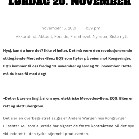
LØRDAG 20. NOVEMBER
november 15, 2021
,
1:39 pm
,
Akkurat nå
,
Aktuelt
,
Forside
,
Fremhevet
,
Nyheter
,
Siste nytt
Hysj, kan du høre det? Ikke vi heller. Det må være den revolusjonerende
stillegående Mercedes-Benz EQS som flyter på veien mot Kongsvinger.
EQS kommer til oss fredag 19. november og lørdag 20. november. Dette
må du bare få med deg!
-Det er bare en ting å si om nye, elektriske Mercedes-Benz EQS. Bilen er
rett og slett übergrom.
Det sier en overbegeistret salgssjef Anders Wangen hos Kongsvinger
Bilsenter AS, som allerede har signert de første kontraktene på det nye
vidunderet til den tyske stjernebilprodusenten.