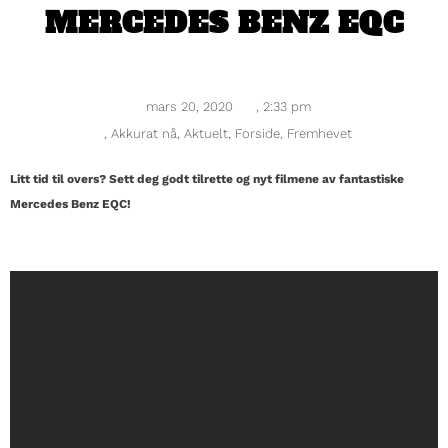
MERCEDES BENZ EQC
mars 20, 2020
,
2:33 pm
,
Akkurat nå
,
Aktuelt
,
Forside
,
Fremhevet
Litt tid til overs? Sett deg godt tilrette og nyt filmene av fantastiske
Mercedes Benz EQC!