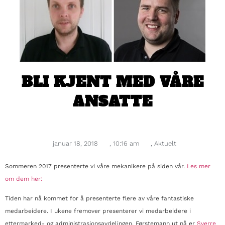
BLI KJENT MED VÅRE
ANSATTE
januar 18, 2018
,
10:16 am
,
Aktuelt
Sommeren 2017 presenterte vi våre mekanikere på siden vår.
Les mer
om dem her:
Tiden har nå kommet for å presenterte flere av våre fantastiske
medarbeidere. I ukene fremover presenterer vi medarbeidere i
ettermarked- og administrasjonsavdelingen. Førstemann ut nå er
Sverre