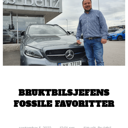
BRUKTBILSJEFENS
FOSSILE FAVORITTER
september 5, 2022
,
12:01 pm
,
Aktuelt
,
Bruktbil