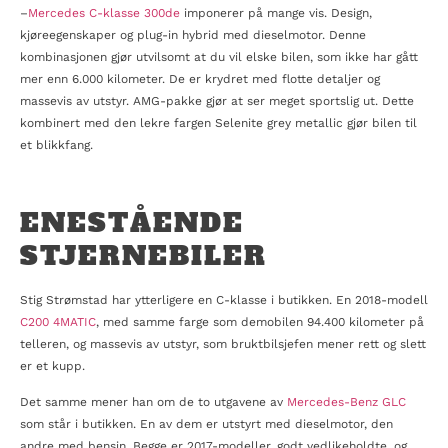
–
Mercedes C-klasse 300de
imponerer på mange vis. Design,
kjøreegenskaper og plug-in hybrid med dieselmotor. Denne
kombinasjonen gjør utvilsomt at du vil elske bilen, som ikke har gått
mer enn 6.000 kilometer. De er krydret med flotte detaljer og
massevis av utstyr. AMG-pakke gjør at ser meget sportslig ut. Dette
kombinert med den lekre fargen Selenite grey metallic gjør bilen til
et blikkfang.
ENESTÅENDE
STJERNEBILER
Stig Strømstad har ytterligere en C-klasse i butikken. En 2018-modell
C200 4MATIC
, med samme farge som demobilen 94.400 kilometer på
telleren, og massevis av utstyr, som bruktbilsjefen mener rett og slett
er et kupp.
Det samme mener han om de to utgavene av
Mercedes-Benz GLC
som står i butikken. En av dem er utstyrt med dieselmotor, den
andre med bensin. Begge er 2017-modeller, godt vedlikeholdte, og