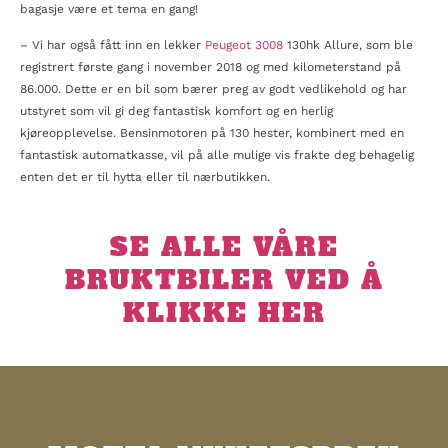
bagasje være et tema en gang!
– Vi har også fått inn en lekker
Peugeot 3008
130hk Allure, som ble
registrert første gang i november 2018 og med kilometerstand på
86.000. Dette er en bil som bærer preg av godt vedlikehold og har
utstyret som vil gi deg fantastisk komfort og en herlig
kjøreopplevelse. Bensinmotoren på 130 hester, kombinert med en
fantastisk automatkasse, vil på alle mulige vis frakte deg behagelig
enten det er til hytta eller til nærbutikken.
SE ALLE VÅRE
BRUKTBILER VED Å
KLIKKE HER