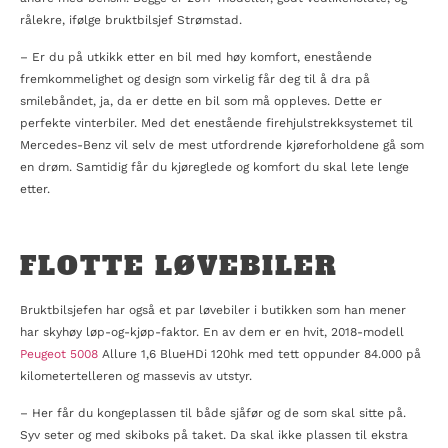
rålekre, ifølge bruktbilsjef Strømstad.
– Er du på utkikk etter en bil med høy komfort, enestående
fremkommelighet og design som virkelig får deg til å dra på
smilebåndet, ja, da er dette en bil som må oppleves. Dette er
perfekte vinterbiler. Med det enestående firehjulstrekksystemet til
Mercedes-Benz vil selv de mest utfordrende kjøreforholdene gå som
en drøm. Samtidig får du kjøreglede og komfort du skal lete lenge
etter.
FLOTTE LØVEBILER
Bruktbilsjefen har også et par løvebiler i butikken som han mener
har skyhøy løp-og-kjøp-faktor. En av dem er en hvit, 2018-modell
Peugeot 5008
Allure 1,6 BlueHDi 120hk med tett oppunder 84.000 på
kilometertelleren og massevis av utstyr.
– Her får du kongeplassen til både sjåfør og de som skal sitte på.
Syv seter og med skiboks på taket. Da skal ikke plassen til ekstra