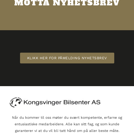
MOTTA NYHETSBREV
KLIKK HER FOR PÅMELDING NYHETSBREV
Når du kommer til oss møter du svært kompetente, erfarne og
entusiastiske medarbeidere. Alle kan sitt fag, og som kunde
garanterer vi at du vil bli tatt hånd om på aller beste måte.