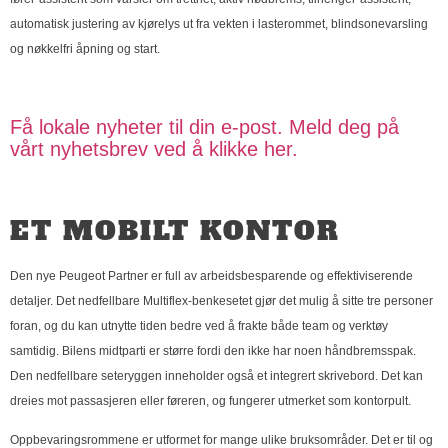
automatisk justering av kjørelys ut fra vekten i lasterommet, blindsonevarsling
og nøkkelfri åpning og start.
Få lokale nyheter til din e-post. Meld deg på
vårt nyhetsbrev ved å klikke her.
ET MOBILT KONTOR
Den nye Peugeot Partner er full av arbeidsbesparende og effektiviserende
detaljer. Det nedfellbare Multiflex-benkesetet gjør det mulig å sitte tre personer
foran, og du kan utnytte tiden bedre ved å frakte både team og verktøy
samtidig. Bilens midtparti er større fordi den ikke har noen håndbremsspak.
Den nedfellbare seteryggen inneholder også et integrert skrivebord. Det kan
dreies mot passasjeren eller føreren, og fungerer utmerket som kontorpult.
Oppbevaringsrommene er utformet for mange ulike bruksområder. Det er til og