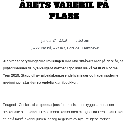
ÅRETS VAREBIL PÅ
PLASS
januar 24, 2019
,
7:53 am
,
Akkurat nå
,
Aktuelt
,
Forside
,
Fremhevet
-Den mest betydningsfulle utviklingen innenfor småvarebiler på flere år, sa
juryformannen da nye Peugeot Partner i fjor høst ble kåret til Van of the
Year 2019. Stappfull av arbeidsbesparende løsninger og hypermoderne
nyvinninger står den nå endelig klar i butikken.
Peugeot i-Cockpit, siste generasjons førerassistenter, ryggekamera som
dekker alle blindsoner. Et ekte mobilt kontor med mulighet for firehjulsdrift. Det
er lett å forstå hvorfor juryen lot seg begeistre av nye Peugeot Partner.