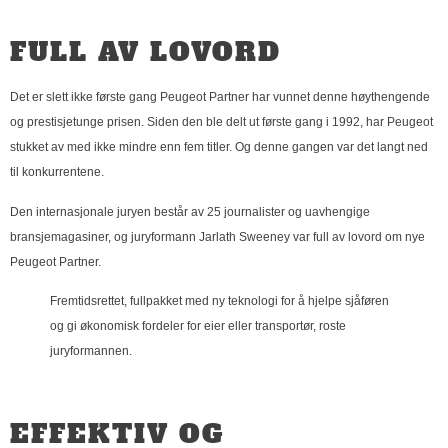
FULL AV LOVORD
Det er slett ikke første gang Peugeot Partner har vunnet denne høythengende
og prestisjetunge prisen. Siden den ble delt ut første gang i 1992, har Peugeot
stukket av med ikke mindre enn fem titler. Og denne gangen var det langt ned
til konkurrentene.
Den internasjonale juryen består av 25 journalister og uavhengige
bransjemagasiner, og juryformann Jarlath Sweeney var full av lovord om nye
Peugeot Partner.
Fremtidsrettet, fullpakket med ny teknologi for å hjelpe sjåføren
og gi økonomisk fordeler for eier eller transportør, roste
juryformannen.
EFFEKTIV OG