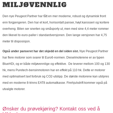
MILJØVENNLIG
Den nye Peugeot Partner har fått en mer moderne, robust og dynamisk front
enn forgjengeren. Den har et kort, horisontalt panser, høyt karosseri og kortere
overheng. Bilen ser snerten og småsporty ut, men med sine 4,4 meter rommer
den likevel to euro-paller i standardversjonen. Den lange versjonen har 4,75
meter til disposisjon.
Også under panseret har det skjedd en del siden sist.
Nye Peugeot Partner
har flere motorer som svarer til Euro6-normen. Dieselmoterene er av typen
BlueHDi, og er både miljøvennlige og effektive. De leverer mellom 100 og 130
hk, mens Puretech-bensinmotoren har en effekt på 110 hk. Dette er motorer
med optimalisert lavt forbruk og CO2-utslipp. De største motorene kan utstyres
med en moderne 8-trinns EAT8 automatkasse. Firehjulsdrift kommer også på
utvalgte motorer.
Ønsker du prøvekjøring? Kontakt oss ved å