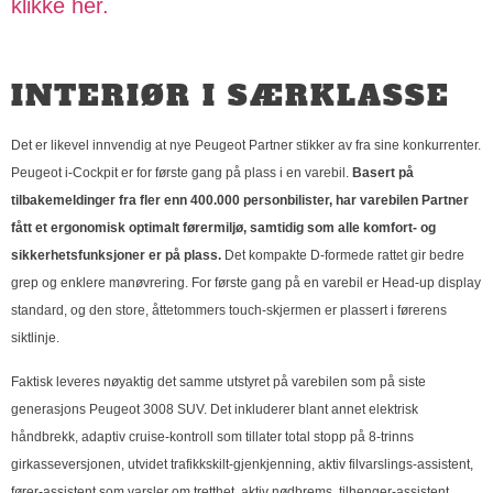
klikke her.
INTERIØR I SÆRKLASSE
Det er likevel innvendig at nye Peugeot Partner stikker av fra sine konkurrenter.
Peugeot i-Cockpit er for første gang på plass i en varebil.
Basert på
tilbakemeldinger fra fler enn 400.000 personbilister, har varebilen Partner
fått et ergonomisk optimalt førermiljø, samtidig som alle komfort- og
sikkerhetsfunksjoner er på plass.
Det kompakte D-formede rattet gir bedre
grep og enklere manøvrering. For første gang på en varebil er Head-up display
standard, og den store, åttetommers touch-skjermen er plassert i førerens
siktlinje.
Faktisk leveres nøyaktig det samme utstyret på varebilen som på siste
generasjons Peugeot 3008 SUV. Det inkluderer blant annet elektrisk
håndbrekk, adaptiv cruise-kontroll som tillater total stopp på 8-trinns
girkasseversjonen, utvidet trafikkskilt-gjenkjenning, aktiv filvarslings-assistent,
fører-assistent som varsler om tretthet, aktiv nødbrems, tilhenger-assistent,