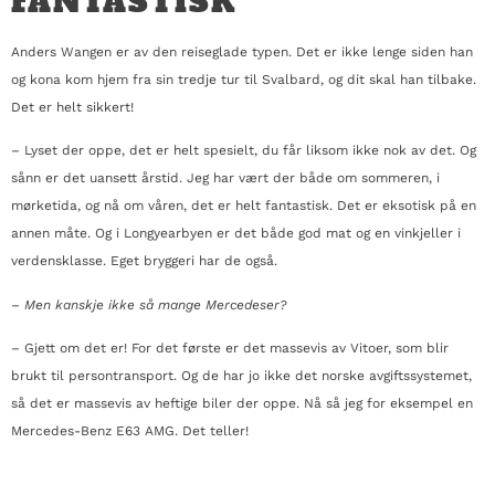
FANTASTISK
Anders Wangen er av den reiseglade typen. Det er ikke lenge siden han
og kona kom hjem fra sin tredje tur til Svalbard, og dit skal han tilbake.
Det er helt sikkert!
– Lyset der oppe, det er helt spesielt, du får liksom ikke nok av det. Og
sånn er det uansett årstid. Jeg har vært der både om sommeren, i
mørketida, og nå om våren, det er helt fantastisk. Det er eksotisk på en
annen måte. Og i Longyearbyen er det både god mat og en vinkjeller i
verdensklasse. Eget bryggeri har de også.
– Men kanskje ikke så mange Mercedeser?
– Gjett om det er! For det første er det massevis av Vitoer, som blir
brukt til persontransport. Og de har jo ikke det norske avgiftssystemet,
så det er massevis av heftige biler der oppe. Nå så jeg for eksempel en
Mercedes-Benz E63 AMG. Det teller!