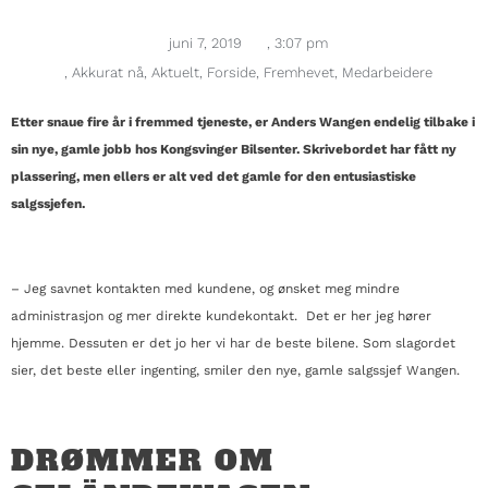
juni 7, 2019
,
3:07 pm
,
Akkurat nå
,
Aktuelt
,
Forside
,
Fremhevet
,
Medarbeidere
Etter snaue fire år i fremmed tjeneste, er Anders Wangen endelig tilbake i
sin nye, gamle jobb hos Kongsvinger Bilsenter. Skrivebordet har fått ny
plassering, men ellers er alt ved det gamle for den entusiastiske
salgssjefen.
– Jeg savnet kontakten med kundene, og ønsket meg mindre
administrasjon og mer direkte kundekontakt. Det er her jeg hører
hjemme. Dessuten er det jo her vi har de beste bilene. Som slagordet
sier, det beste eller ingenting, smiler den nye, gamle salgssjef Wangen.
DRØMMER OM