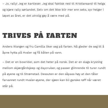
– Jo, rally! Jeg er kartleser. Jeg skal faktisk ned til Kristiansand til helga
og kjøre rally sørlandet. Selv om det ikke blir mer enn seks, syv helger i
løpet av året, er det utrolig gøy å være med på.
TRIVES PÅ FARTEN
Anders Wangen og fru Camilla liker seg på farten. Nå gleder de seg til å
åpne hytta på Hvaler og få båten på vann.
– Det er en bowrider, som det heter på norsk. Det er en slags krysning
mellom skjærgårdsjeep og daycruiser, og passer glimrende til turer rundt
på øyene og til Strømstad. Dessuten er den såpass høy at den tåler
farvannet rundt Hvaler-øyene, der sjøen kan bli ganske røff når været
står på.