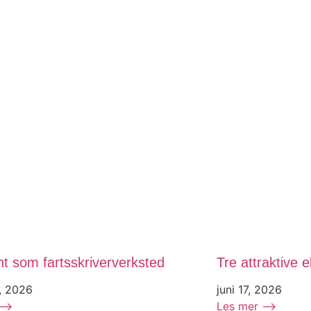
t som fartsskriververksted
Tre attraktive el
, 2026
juni 17, 2026
 ⟶
Les mer ⟶