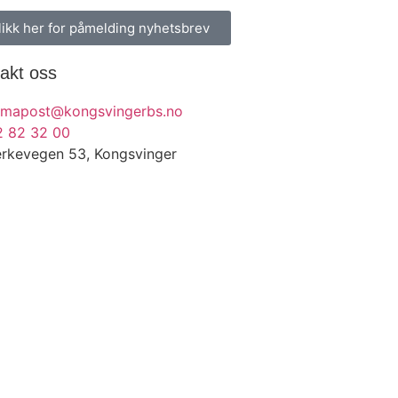
likk her for påmelding nyhetsbrev
akt oss
irmapost@kongsvingerbs.no
2 82 32 00
erkevegen 53, Kongsvinger